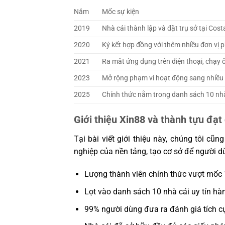
Năm
Mốc sự kiện
2019
Nhà cái thành lập và đặt trụ sở tại Cost
2020
Ký kết hợp đồng với thêm nhiều đơn vị p
2021
Ra mắt ứng dụng trên điện thoại, chạy ổ
2023
Mở rộng phạm vi hoạt động sang nhiều 
2025
Chính thức nằm trong danh sách 10 nhà 
Giới thiệu Xin88 và thành tựu đạ
Tại bài viết giới thiệu này, chúng tôi c
nghiệp của nền tảng, tạo cơ sở để người dù
Lượng thành viên chính thức vượt mốc 13
Lọt vào danh sách 10 nhà cái uy tín hà
99% người dùng đưa ra đánh giá tích cự