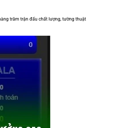
hàng trăm trận đấu chất lượng, tường thuật