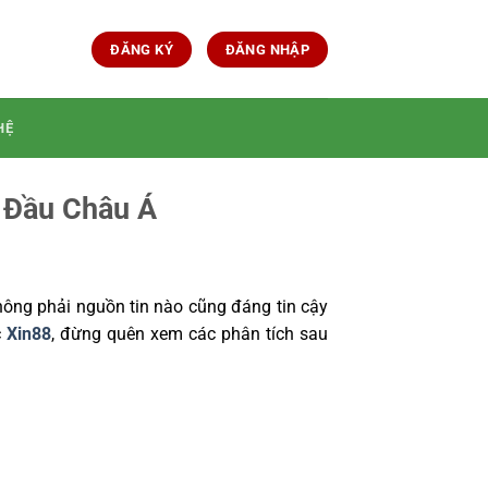
ĐĂNG KÝ
ĐĂNG NHẬP
HỆ
g Đầu Châu Á
không phải nguồn tin nào cũng đáng tin cậy
c
Xin88
, đừng quên xem các phân tích sau