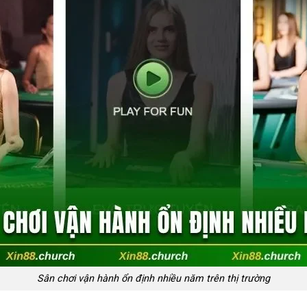
Sân chơi vận hành ổn định nhiều năm trên thị trường