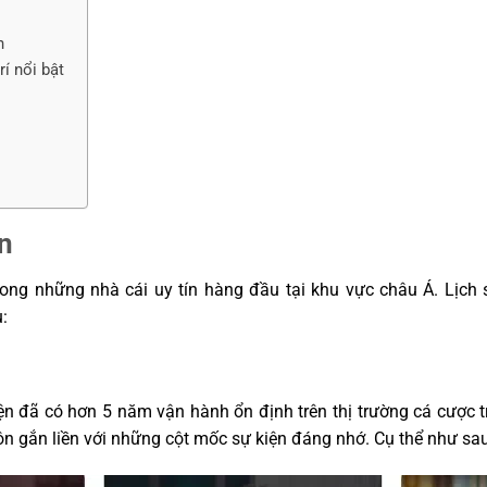
n
rí nổi bật
n
trong những nhà cái uy tín hàng đầu tại khu vực châu Á. Lịch
:
n đã có hơn 5 năm vận hành ổn định trên thị trường cá cược trự
uôn gắn liền với những cột mốc sự kiện đáng nhớ. Cụ thể như sau