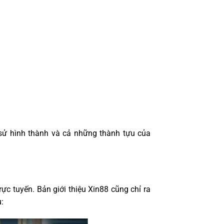
 sử hình thành và cả những thành tựu của
c tuyến. Bản giới thiệu Xin88 cũng chỉ ra
: