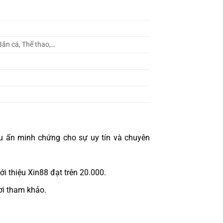
Bắn cá, Thể thao,…
dấu ấn minh chứng cho sự uy tín và chuyên
ới thiệu Xin88 đạt trên 20.000.
ơi tham khảo.