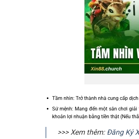
Tầm nhìn: Trở thành nhà cung cấp dịch v
Sứ mệnh: Mang đến một sân chơi giải t
khoản lợi nhuận bằng tiền thật (Nếu thắ
>>> Xem thêm:
Đăng Ký X