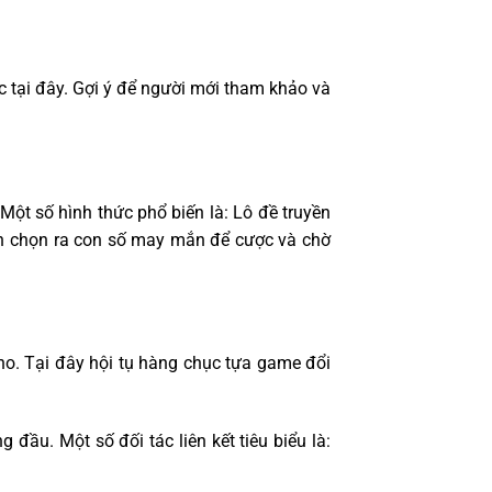
c tại đây. Gợi ý để người mới tham khảo và
ột số hình thức phổ biến là: Lô đề truyền
ành chọn ra con số may mắn để cược và chờ
ino. Tại đây hội tụ hàng chục tựa game đổi
đầu. Một số đối tác liên kết tiêu biểu là: