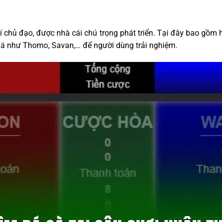
í chủ đạo, được nhà cái chú trọng phát triển. Tại đây bao gồm 
giá như Thomo, Savan,… để người dùng trải nghiệm.