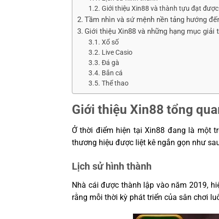
Giới thiệu Xin88 và thành tựu đạt được
Tầm nhìn và sứ mệnh nền tảng hướng đế
Giới thiệu Xin88 và những hạng mục giải t
Xổ số
Live Casio
Đá gà
Bắn cá
Thể thao
Giới thiệu Xin88 tổng qua
Ở thời điểm hiện tại Xin88 đang là một 
thương hiệu được liệt kê ngắn gọn như sau
Lịch sử hình thành
Nhà cái được thành lập vào năm 2019, hiệ
rằng mỗi thời kỳ phát triển của sân chơi l